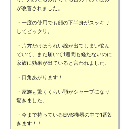
が改善
されました。
・一度の使用でも
顔の下半身がスッキリ
してビックリ。
・
片方だけほうれい線
が出てしまい悩ん
でいて、まだ届いて1週間も経たないのに
家族に効果が出ていると言われ
ました。
・
口角
あがります！
・家族も驚くくらい
顎がシャープ
になり
驚きました。
・今まで持っている
EMS機器の中で1番効
きます
！！