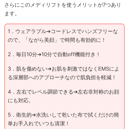
さらにこのメディリフトを使うメリットが7つあり
ます。
1．ウェアラブル
➔
コードレス
で
ハンズフリー
な
ので、「ながら美顔」で時間も有効的に！
2．毎日10分
➔10分で
自動off機能
付き！
3．肌を傷めない
➔お肌を刺激ではなく
EMSによ
る深層部へのアプローチ
なので肌負担を軽減！
4．左右でレベル調節できる
➔
左右非対称のお顔
にも対応
。
5．衛生的
➔水洗いして乾いた布で拭くだけの
簡
単お手入れ
でいつも清潔！