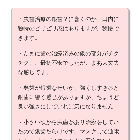
・虫歯治療の銀歯？に響くのか、
口内に
独特のビリビリ感
はありますが、
我慢で
きます
。
・たまに歯の
治療済みの銀の部分がチク
チク
、、最初不安でしたが、
まあ大丈夫
な感じ
です。
・
奥歯が銀歯
なせいか、強くしすぎると
銀歯に響く感じがありますが、
ちょうど
良い強さにしていれば気になりません
。
・小さい頃から虫歯があり治療をしてい
たので
銀歯だらけ
です。マスクして通電