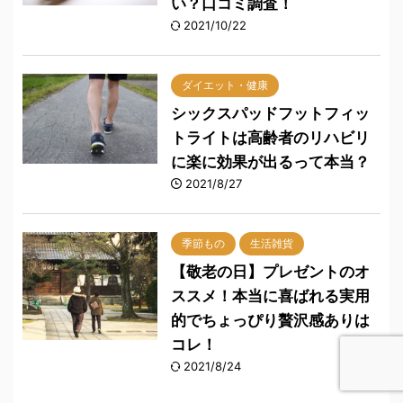
い？口コミ調査！
2021/10/22
ダイエット・健康
シックスパッドフットフィッ
トライトは高齢者のリハビリ
に楽に効果が出るって本当？
2021/8/27
季節もの
生活雑貨
【敬老の日】プレゼントのオ
ススメ！本当に喜ばれる実用
的でちょっぴり贅沢感ありは
コレ！
2021/8/24