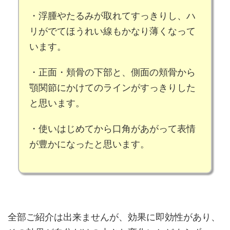
・
浮腫
や
たるみ
が取れてすっきりし、
ハ
リ
がでて
ほうれい線
もかなり薄くなって
います。
・
正面・頬骨の下部
と、
側面の頬骨から
顎関節にかけてのライン
がすっきりした
と思います。
・使いはじめてから
口角
があがって
表情
が豊か
になったと思います。
全部ご紹介は出来ませんが、
効果に即効性
があり、