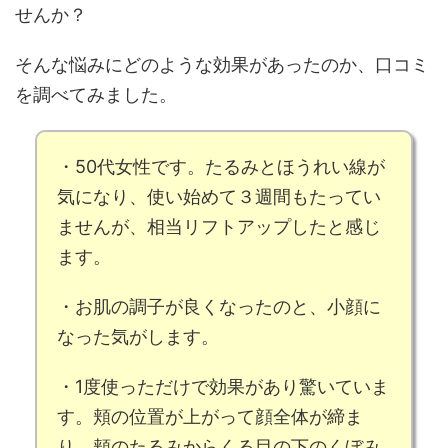
せんか？
そんな悩みにどのような効果があったのか、口コミ
を調べてみました。
・50代女性です。
たるみ
と
ほうれい線
が
気になり、使い始めて３週間もたってい
ませんが、
相当リフトアップした
と感じ
ます。
・
お肌の調子が良く
なったのと、
小顔
に
なった気がします。
・1度使っただけで効果があり驚いていま
す。
頬の位置が上がって顔全体が締ま
り
、
頬のたるみ
からく
る目の下のくぼみ