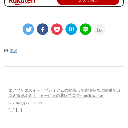
楽天で購入
-
美容
エアプリエスイートプレミアムの効果は？腰痛持ちに朗報？口
コミ徹底調査！ | まーにゃの通販ブログ~mellow life~
2020年1月27日 16:13
[…] […]