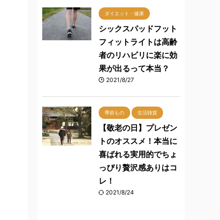
ダイエット・健康
シックスパッドフット
フィットライトは高齢
者のリハビリに楽に効
果が出るって本当？
2021/8/27
季節もの
生活雑貨
【敬老の日】プレゼン
トのオススメ！本当に
喜ばれる実用的でちょ
っぴり贅沢感ありはコ
レ！
2021/8/24