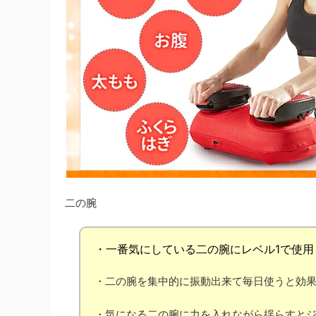
二の腕
・一番気にしている二の腕に
レベル1
で使用
・二の腕を
集中的に振動
出来て毎日使うと
効
・気になる二の腕に
力を入れながら揺らすと