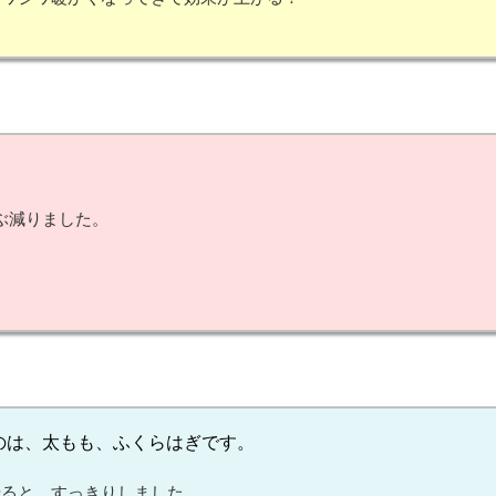
ぶ減り
ました。
のは、太もも、
ふくらはぎ
です。
やると、
すっきり
しました。