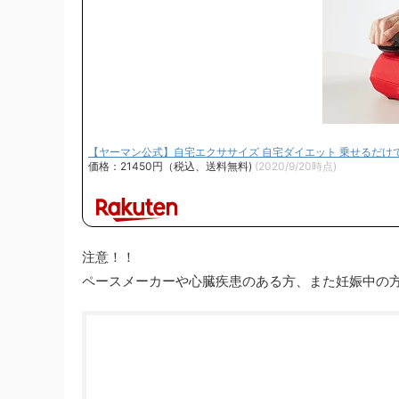
【ヤーマン公式】自宅エクササイズ 自宅ダイエット 乗せるだけで気
価格：21450円（税込、送料無料)
(2020/9/20時点)
注意！！
ペースメーカー
や
心臓疾患
のある方、また
妊娠中
の