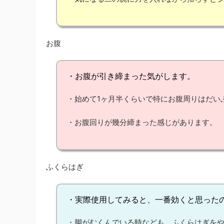
お腹
・
お腹
が
引き締まった
気がします。
・始めて1ヶ月半くらいで特に
お腹周りはだい
・
お腹回り
が幾分
締まった
感じがあります。
ふくらはぎ
・実際使用してみると、
一番効く
と思った
・
脚がむくんでいる時
なども、ふくらはぎを