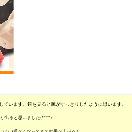
しています。鏡を見ると腕が
すっきり
したように思います。
果が出る
と思いました(*^^*)
ジワジワ暖かくなってきて効果が上がる
！