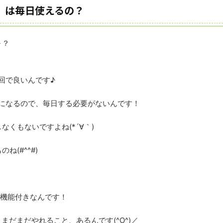
」は毎日使えるの？
～？
回
で良いんです♪
になるので、毎日する必要がないんです！
くもないですよね(*´∀｀)
(#^^#)
の機能付き
なんです！
まだまだやれること、あるんです(^O^)／