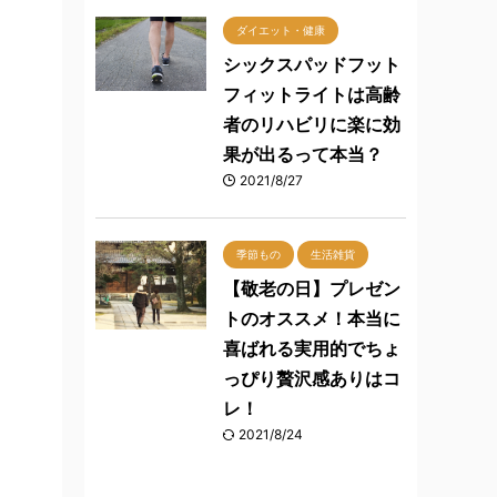
ダイエット・健康
シックスパッドフット
フィットライトは高齢
者のリハビリに楽に効
果が出るって本当？
2021/8/27
季節もの
生活雑貨
【敬老の日】プレゼン
トのオススメ！本当に
喜ばれる実用的でちょ
っぴり贅沢感ありはコ
レ！
2021/8/24