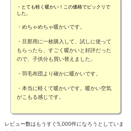
・とて
も軽く暖かい
！
この価格でビックリ
で
した。
・
めちゃめちゃ暖かい
です。
・旦那用に一枚購入して、試しに使って
もらったら、すごく
暖かいと好評
だった
ので、子供分も買い替えました。
・
羽毛布団より確かに暖かい
です。
・本当に軽くて暖かいです。
暖かい空気
がこもる感じ
です。
レビュー数はもうすぐ5,000件になろうとしていま