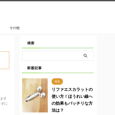
その他
検索
新着記事
美容
！
リファエスカラットの
使い方！ほうれい線へ
います
の効果もバッチリな方
きずに
法は？