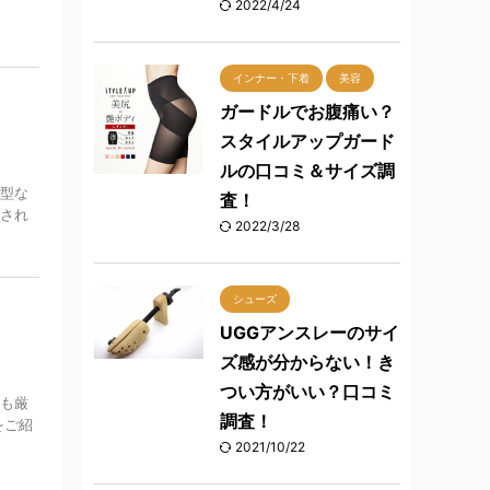
2022/4/24
インナー・下着
美容
ガードルでお腹痛い？
スタイルアップガード
ルの口コミ＆サイズ調
小型な
査！
くされ
2022/3/28
シューズ
UGGアンスレーのサイ
ズ感が分からない！き
つい方がいい？口コミ
ても厳
調査！
をご紹
2021/10/22