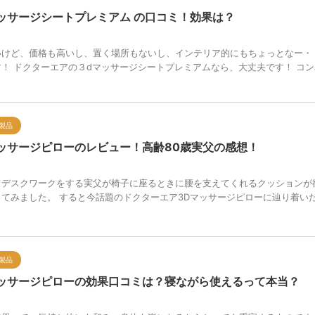
ッサージシートプレミアム の口コミ！効果は？
いけど、価格も高いし、置く場所もないし、インテリア的にもちょっとなー・
！ ドクターエアの３dマッサージシートプレミアムなら、大丈夫です！ コン
製品
ッサージピローのレビュー！高齢80歳実父の感想！
てデスクワークをする実父が椅子に座るときに腰を支えてくれるクッションが
てみました。 すると今話題のドクターエア3Dマッサージピローに辿り着い
製品
マッサージピローの効果口コミは？寝ながら使えるって本当？