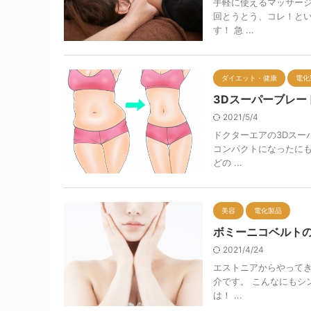
手軽に使えるマッサージ
回とうとう、コレ！とい
す！ 急 ...
ダイエット・健康
電化
3Dスーパーブレ
2021/5/4
ドクターエアの3Dスー
コンパクトになったにも
どの ...
美容
電化製品
ボミーニコベルトの
2021/4/24
エストニアからやってき
介です。 こんなにもシ
は！ ...