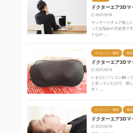
ドクターエア3Dマ
2021/5/19
マッサージチェア欲し
ってお悩みの方必見です
トなの ...
ダイエット・健康
電化
ドクターエア3Dマ
2021/5/19
いまだにパソコン触っ
と言っていたので、探し
す！ ...
ダイエット・健康
電化
ドクターエア3D
2021/5/19