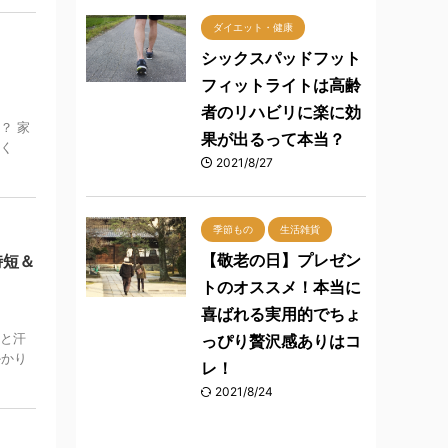
ダイエット・健康
シックスパッドフット
フィットライトは高齢
者のリハビリに楽に効
？ 家
果が出るって本当？
おく
2021/8/27
季節もの
生活雑貨
【敬老の日】プレゼン
時短＆
トのオススメ！本当に
喜ばれる実用的でちょ
ひと汗
っぴり贅沢感ありはコ
かかり
レ！
2021/8/24