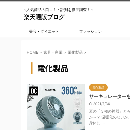
~人気商品の口コミ・評判を徹底調査！~
楽天通販ブログ
美容・ダイエット
ファッション
HOME
>
家具・家電
>
電化製品
>
電化製品
電化製品
サーキュレーター
2021/7/30
夏の「３種の神器」とも
か～？ 温暖化のせいか
身体に ...