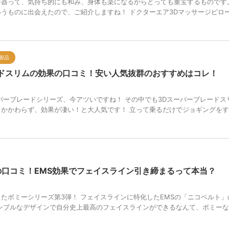
器って、気持ち的にも和み、身体も楽になるからとっても重宝するものです
うものに出会えたので、ご紹介しますね！ ドクターエア3Dマッサージピロ
製品
ードスリムの効果の口コミ！安い人気抜群のおすすめはコレ！
パーブレードシリーズ、今アツいですね！ その中でも3Dスーパーブレードス
かかわらず、効果が凄い！と大人気です！ 立って乗るだけでジョギングを
口コミ！EMS効果でフェイスライン引き締まるって本当？
たボミーシリーズ第3弾！ フェイスラインに特化したEMSの「ニコベルト」
ンプルなデザインで自分史上最高のフェイスラインができるなんて、ボミー