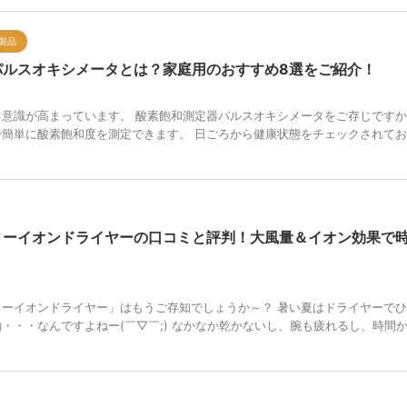
製品
パルスオキシメータとは？家庭用のおすすめ8選をご紹介！
意識が高まっています。 酸素飽和測定器パルスオキシメータをご存じですか
簡単に酸素飽和度を測定できます。 日ごろから健康状態をチェックされて
ィーイオンドライヤーの口コミと評判！大風量＆イオン効果で
ーイオンドライヤー」はもうご存知でしょうか～？ 暑い夏はドライヤーで
・・・なんですよねー(￣▽￣;) なかなか乾かないし、腕も疲れるし、時間