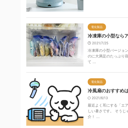
電化製品
冷凍庫の小型なら
2021/7/25
冷凍庫の小型バージョン
のに大満足のたっぷり容
て ...
電化製品
冷風扇のおすすめ
2021/6/13
最近よく耳にする「エア
しい暑さです。 そうじ
介！ ...