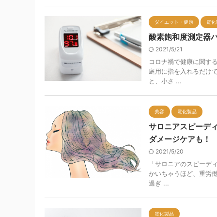
ダイエット・健康
電化
酸素飽和度測定器
2021/5/21
コロナ禍で健康に関する
庭用に指を入れるだけで
と、小さ ...
美容
電化製品
サロニアスピーデ
ダメージケアも！
2021/5/20
「サロニアのスピーディ
かいちゃうほど、重労働
過ぎ ...
電化製品