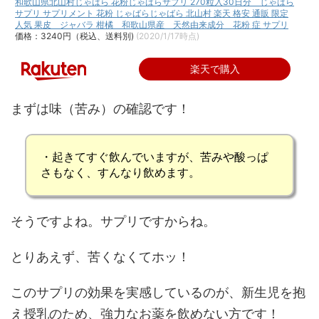
和歌山県北山村じゃばら 花粉じゃばらサプリ 270粒入30日分 じゃばら
サプリ サプリメント 花粉 じゃばらじゃばら 北山村 楽天 格安 通販 限定
人気 果皮 ジャバラ 柑橘 和歌山県産 天然由来成分 花粉 症 サプリ
価格：3240円（税込、送料別)
(2020/1/17時点)
楽天で購入
まずは味（苦み）の確認です！
・起きてすぐ飲んでいますが、
苦みや酸っぱ
さもなく
、すんなり飲めます。
そうですよね。サプリですからね。
とりあえず、苦くなくてホッ！
このサプリの効果を実感しているのが、新生児を抱
え授乳のため、強力なお薬を飲めない方です！