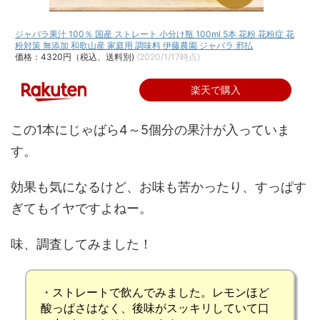
ジャバラ果汁 100％ 国産 ストレート 小分け瓶 100ml 5本 花粉 花粉症 花
粉対策 無添加 和歌山産 家庭用 調味料 伊藤農園 ジャバラ 邪払
価格：4320円（税込、送料別)
(2020/1/17時点)
楽天で購入
この1本にじゃばら4～5個分の果汁が入っていま
す。
効果も気になるけど、お味も苦かったり、すっぱす
ぎてもイヤですよねー。
味、調査してみました！
・ストレートで飲んでみました。
レモンほど
酸っぱさはなく
、
後味がスッキリ
していて口