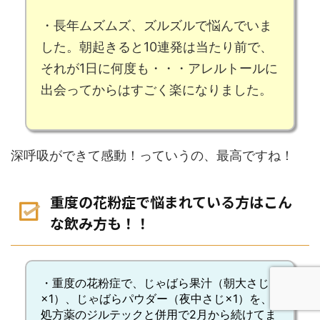
・長年
ムズムズ、ズルズルで悩んでいま
した
。
朝起きると10連発
は当たり前で、
それが1日に何度も・・・
アレルトールに
出会ってからはすごく楽になりました
。
深呼吸ができて感動！っていうの、最高ですね！
重度の花粉症で悩まれている方はこん
な飲み方も！！
・重度の花粉症で、
じゃばら果汁（朝大さじ
×1）
、
じゃばらパウダー（夜中さじ×1）
を、
処方薬のジルテックと併用で2月から続けてま