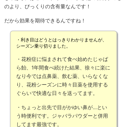
のより、
びっくりの含有量
なんです！
だから効果を期待できるんですね！
・利き目はどうとはっきりわかりませんが、
シーズン乗り切りました
。
・花粉症に悩まされて食べ始めたじゃば
ら飴、1
年間食べ続けた結果、徐々に楽に
なり今では点鼻薬、飲む薬、いらなくな
り
、花粉シーズンに時々目薬を使用する
ぐらいで快適な日々を送ってます。
・ちょっと出先で
目がかゆい鼻が…とい
う時便利
です。
ジャバラパウダーと併用
してます最強です。