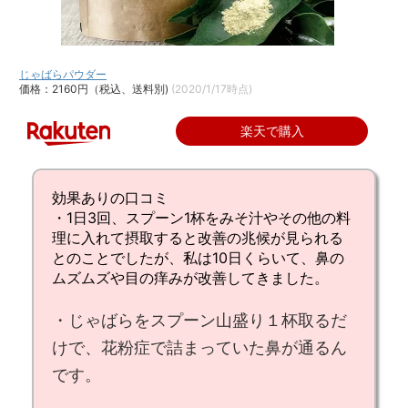
じゃばらパウダー
価格：2160円（税込、送料別)
(2020/1/17時点)
楽天で購入
効果ありの口コミ
・1日3回、スプーン1杯をみそ汁やその他の料
理に入れて摂取すると改善の兆候が見られる
とのことでしたが、私は
10日くらいて、鼻の
ムズムズや目の痒みが改善してきました
。
・
じゃばらをスプーン山盛り１杯
取るだ
けで、
花粉症で詰まっていた鼻が通る
ん
です。