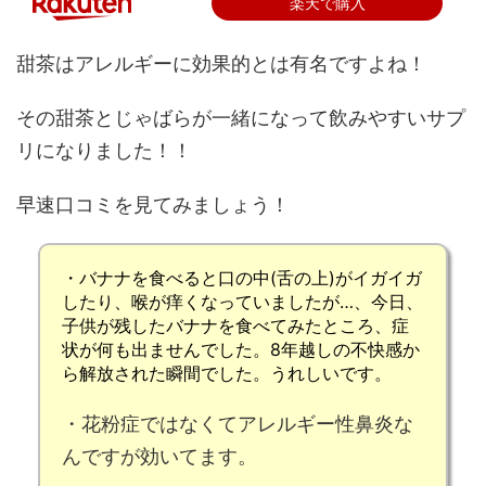
楽天で購入
甜茶はアレルギーに効果的とは有名ですよね！
その甜茶とじゃばらが一緒になって飲みやすいサプ
リになりました！！
早速口コミを見てみましょう！
・バナナを食べると
口の中(舌の上)がイガイガ
したり、
喉が痒く
なっていましたが…、今日、
子供が残したバナナを食べてみたところ、
症
状が何も出ません
でした。
8年越しの不快感か
ら解放
された瞬間でした。うれしいです。
・花粉症ではなくて
アレルギー性鼻炎な
んですが効いてます
。