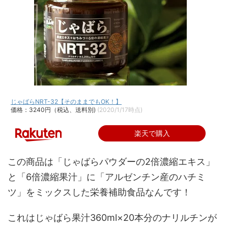
じゃばらNRT-32【そのままでもOK！】
価格：3240円（税込、送料別)
(2020/1/17時点)
楽天で購入
この商品は「
じゃばらパウダーの2倍濃縮エキス
」
と「
6倍濃縮果汁
」に「
アルゼンチン産のハチミ
ツ
」をミックスした
栄養補助食品
なんです！
これは
じゃばら果汁360ml×20本分のナリルチンが