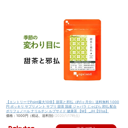
【エントリーでPoint最大10倍】甜茶と邪払（約1ヶ月分）送料無料 1,000
円 ポッキリ サプリメント サプリ 甜茶 国産 ジャバラ じゃばら 邪払 配合
ポリフェノール ナリルチン ルブサイド 健康茶 【M】 _JH【51ss】
価格：1000円（税込、送料別)
(2020/1/17時点)