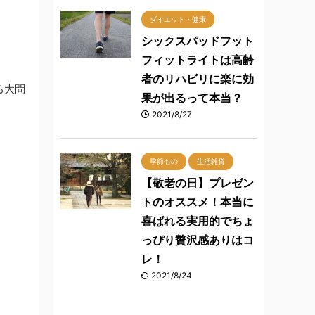
ダイエット・健康
シックスパッドフット
フィットライトは高齢
者のリハビリに楽に効
る大問
果が出るって本当？
2021/8/27
季節もの
生活雑貨
【敬老の日】プレゼン
トのオススメ！本当に
喜ばれる実用的でちょ
っぴり贅沢感ありはコ
レ！
2021/8/24