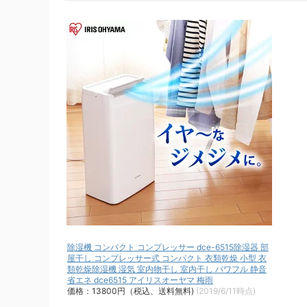
除湿機 コンパクト コンプレッサー dce-6515除湿器 部
屋干し コンプレッサー式 コンパクト 衣類乾燥 小型 衣
類乾燥除湿機 湿気 室内物干し 室内干し パワフル 静音
省エネ dce6515 アイリスオーヤマ 梅雨
価格：13800円（税込、送料無料)
(2019/6/11時点)