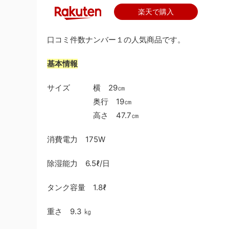
楽天で購入
口コミ件数ナンバー１の人気商品です。
基本情報
サイズ
横 29㎝
奥行 19㎝
高さ 47.7㎝
消費電力
175W
除湿能力
6.5ℓ/日
タンク容量
1.8ℓ
重さ
9.3 ㎏