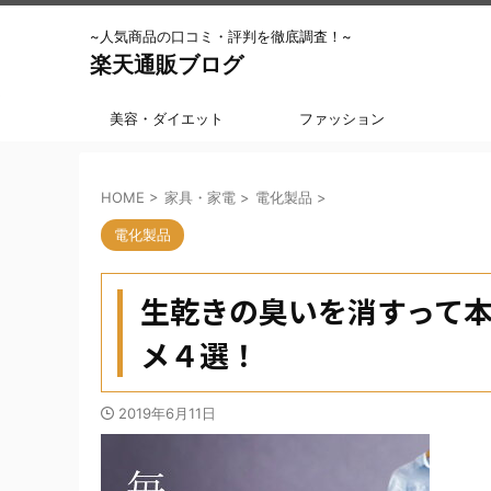
~人気商品の口コミ・評判を徹底調査！~
楽天通販ブログ
美容・ダイエット
ファッション
HOME
>
家具・家電
>
電化製品
>
電化製品
生乾きの臭いを消すって
メ４選！
2019年6月11日