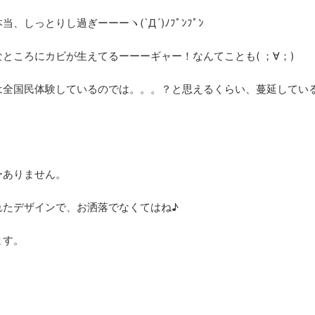
っとりし過ぎーーーヽ(`Д´)ﾉﾌﾟﾝﾌﾟﾝ
ところにカビが生えてるーーーギャー！なんてことも( ；∀；)
は全国民体験しているのでは。。。？と思えるくらい、蔓延してい
ーありません。
れたデザインで、お洒落でなくてはね♪
ます。